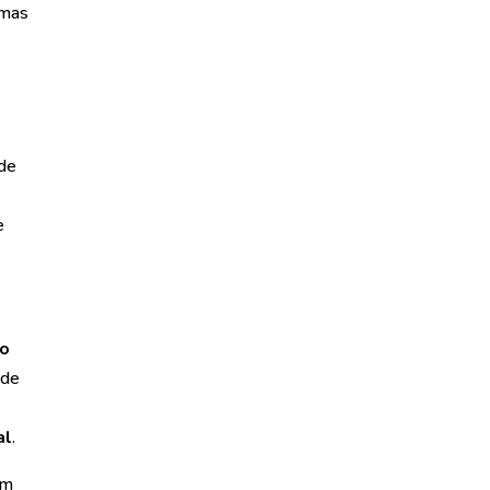
temas
de
e
ão
 de
al
.
em