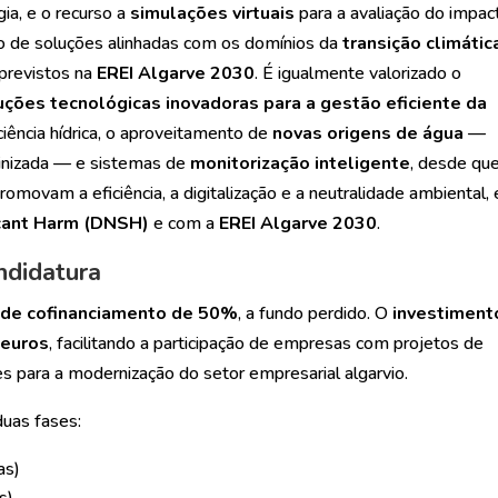
a, e o recurso a
simulações virtuais
para a avaliação do impac
to de soluções alinhadas com os domínios da
transição climátic
 previstos na
EREI Algarve 2030
. É igualmente valorizado o
uções tecnológicas inovadoras para a gestão eficiente da
ciência hídrica, o aproveitamento de
novas origens de água
—
alinizada — e sistemas de
monitorização inteligente
, desde qu
movam a eficiência, a digitalização e a neutralidade ambiental,
icant Harm (DNSH)
e com a
EREI Algarve 2030
.
ndidatura
 de cofinanciamento de 50%
, a fundo perdido. O
investiment
 euros
, facilitando a participação de empresas com projetos de
 para a modernização do setor empresarial algarvio.
uas fases:
as)
s)