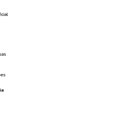
icial
sas
ões
ia