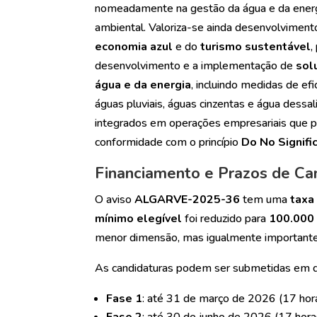
nomeadamente na gestão da água e da energi
ambiental. Valoriza-se ainda desenvolvimen
economia azul
e do
turismo sustentável
,
desenvolvimento e a implementação de
sol
água e da energia
, incluindo medidas de efi
águas pluviais, águas cinzentas e água dess
integrados em operações empresariais que pro
conformidade com o princípio
Do No Signif
Financiamento e Prazos de Ca
O aviso
ALGARVE-2025-36
tem uma
taxa
mínimo elegível
foi reduzido para
100.000
menor dimensão, mas igualmente importantes
As candidaturas podem ser submetidas em d
Fase 1
: até 31 de março de 2026 (17 hor
Fase 2
: até 30 de junho de 2026 (17 hora