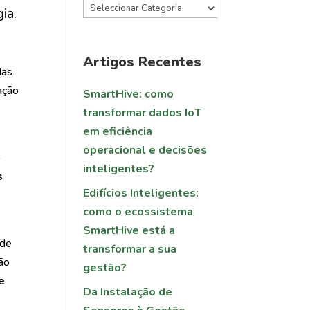
ia.
Artigos Recentes
das
ação
SmartHive: como
transformar dados IoT
em eficiência
operacional e decisões
o
inteligentes?
s
Edifícios Inteligentes:
como o ecossistema
SmartHive está a
 de
transformar a sua
ção
gestão?
e
Da Instalação de