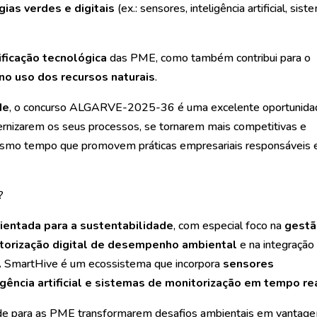
gias verdes e digitais
(ex.: sensores, inteligência artificial, sis
ificação tecnológica
das PME, como também contribui para o
 no uso dos recursos naturais
.
de
, o concurso ALGARVE-2025-36 é uma excelente oportunida
rnizarem os seus processos, se tornarem mais competitivas e
mesmo tempo que promovem práticas empresariais responsáveis 
?
ientada para a sustentabilidade
, com especial foco na
gest
torização digital de desempenho ambiental
e na integração
A SmartHive é um ecossistema que incorpora
sensores
igência artificial e sistemas de monitorização em tempo re
dade para as PME transformarem desafios ambientais em vantag