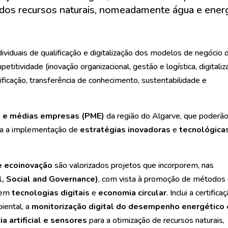
e dos recursos naturais, nomeadamente água e energ
ividuais de qualificação e digitalização dos modelos de negócio 
itividade (inovação organizacional, gestão e logística, digitaliz
tificação, transferência de conhecimento, sustentabilidade e
s e médias empresas (PME)
da região do Algarve, que poderã
ara a implementação de
estratégias inovadoras
e
tecnológica
e ecoinovação
são valorizados projetos que incorporem, nas
, Social and Governance)
, com vista à promoção de métodos
s em
tecnologias digitais
e
economia circular
. Inclui a certifica
iental, a
monitorização digital do desempenho energético 
ia artificial e sensores
para a otimização de recursos naturais,