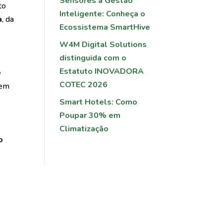
Sensores à Gestão
to
Inteligente: Conheça o
a
, da
Ecossistema SmartHive
W4M Digital Solutions
distinguida com o
Estatuto INOVADORA
e
COTEC 2026
 em
Smart Hotels: Como
Poupar 30% em
Climatização
o