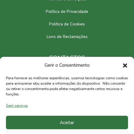
Política de Privacidade
Política de Cookies
Livro de Reclamações
CONTACTOS
Gerir o Consentimento
Europa
Para fornecer as melhores experiências, usamos tecnologias como cookies
Brasil
para armazenar e/ou aceder a informações do dispositivo. Não consentir
ou retirar o consentimento pode afetar negativamante certos recursos e
funções.
CERTIFICAÇÕES
Gerir serviços
Aceitar