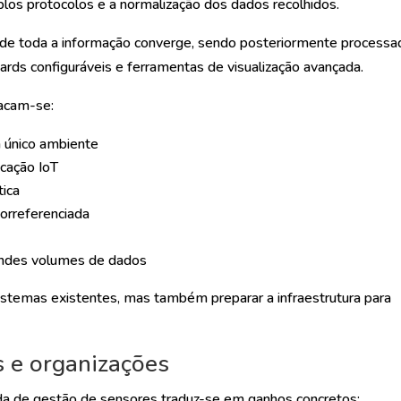
los protocolos e a normalização dos dados recolhidos.
de toda a informação converge, sendo posteriormente processa
oards configuráveis e ferramentas de visualização avançada.
tacam-se:
 único ambiente
icação IoT
tica
orreferenciada
randes volumes de dados
stemas existentes, mas também preparar a infraestrutura para
s e organizações
a de gestão de sensores traduz-se em ganhos concretos: