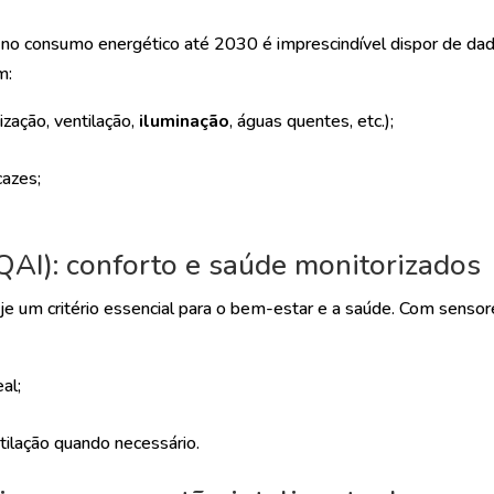
no consumo energético até 2030 é imprescindível dispor de da
m:
ização, ventilação,
iluminação
, águas quentes, etc.);
cazes;
(QAI): conforto e saúde monitorizados
je um critério essencial para o bem-estar e a saúde. Com senso
al;
ilação quando necessário.