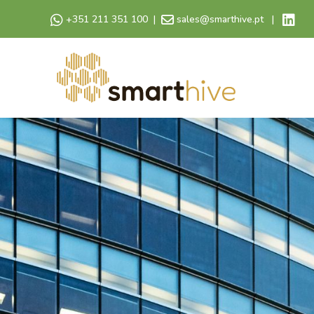
+351 211 351 100
|
sales@smarthive.pt
|