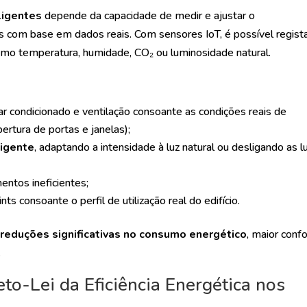
eligentes
depende da capacidade de medir e ajustar o
 com base em dados reais. Com sensores IoT, é possível regista
omo temperatura, humidade, CO₂ ou luminosidade natural.
 condicionado e ventilação consoante as condições reais de
rtura de portas e janelas);
ligente
, adaptando a intensidade à luz natural ou desligando as l
entos ineficientes;
s consoante o perfil de utilização real do edifício.
m
reduções significativas no consumo energético
, maior conf
.
o-Lei da Eficiência Energética nos