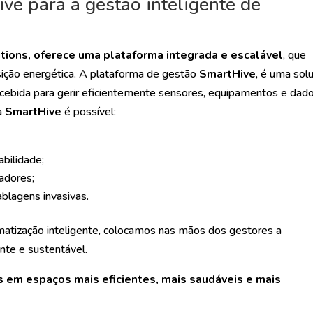
ve para a gestão inteligente de
tions, oferece uma plataforma integrada e escalável
, que
ansição energética. A plataforma de gestão
SmartHive
, é uma sol
oncebida para gerir eficientemente sensores, equipamentos e dad
a
SmartHive
é possível:
bilidade;
adores;
blagens invasivas.
matização inteligente, colocamos nas mãos dos gestores a
nte e sustentável.
os em espaços mais eficientes, mais saudáveis e mais