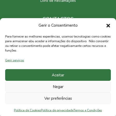
Livro de Reclamações
CONTACTOS
Gerir o Consentimento
Europa
Para fornecer as melhores experiências, usamos tecnologias como cookies
Brasil
para armazenar e/ou aceder a informações do dispositivo. Não consentir
ou retirar o consentimento pode afetar negativamante certos recursos e
funções.
CERTIFICAÇÕES
Gerir serviços
Aceitar
Negar
Ver preferências
2026 © W4M
Política de Cookies
Política de privacidade
Termos e Condições