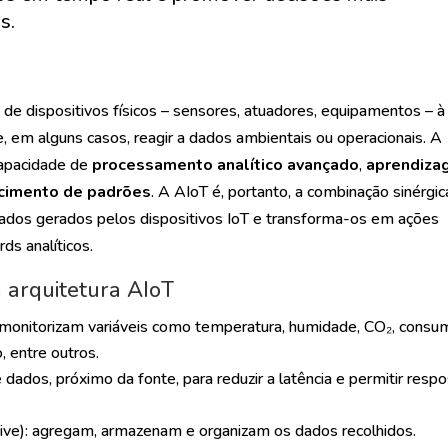
s.
o de dispositivos físicos – sensores, atuadores, equipamentos – à
 e, em alguns casos, reagir a dados ambientais ou operacionais. A
a capacidade de
processamento analítico avançado
,
aprendiz
cimento de padrões
. A AIoT é, portanto, a combinação sinérgic
 dados gerados pelos dispositivos IoT e transforma-os em ações
ds analíticos.
 arquitetura AIoT
 monitorizam variáveis como temperatura, humidade, CO₂, consu
, entre outros.
 dados, próximo da fonte, para reduzir a latência e permitir resp
ive): agregam, armazenam e organizam os dados recolhidos.