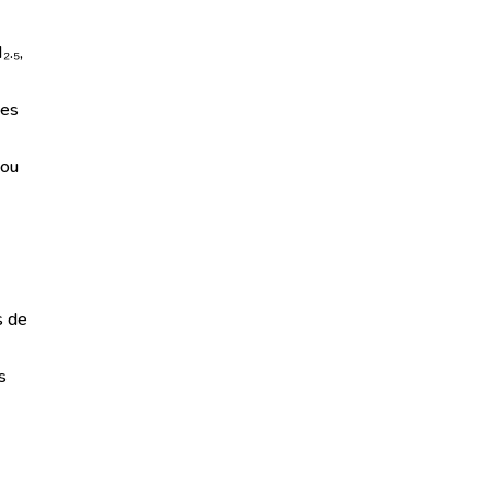
.₅,
ões
 ou
s de
s