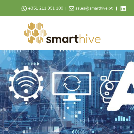
+351 211 351 100
|
sales@smarthive.pt
|