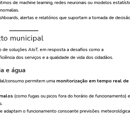
oritmos de machine learning, redes neuronais ou modelos estatíst
anomalias.
ashboards, alertas e relatórios que suportam a tomada de decisão
xto municipal
ão de soluções AIoT, em resposta a desafios como a
ficiência dos serviços e a qualidade de vida dos cidadãos.
ia e água
audal/consumo permitem uma
monitorização em tempo real de
ómalos
(como fugas ou picos fora do horário de funcionamento) 
s.
que adaptam o funcionamento consoante previsões meteorológica