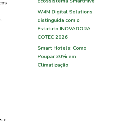
Ecossistema SmartHive
icos
W4M Digital Solutions
.
distinguida com o
Estatuto INOVADORA
COTEC 2026
Smart Hotels: Como
Poupar 30% em
Climatização
e
s e