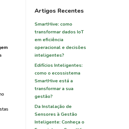
Artigos Recentes
SmartHive: como
transformar dados IoT
em eficiência
operacional e decisões
agem
inteligentes?
a
Edifícios Inteligentes:
como o ecossistema
SmartHive está a
transformar a sua
mo
gestão?
Da Instalação de
ostas
Sensores à Gestão
Inteligente: Conheça o