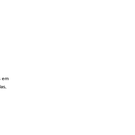
s em
as,